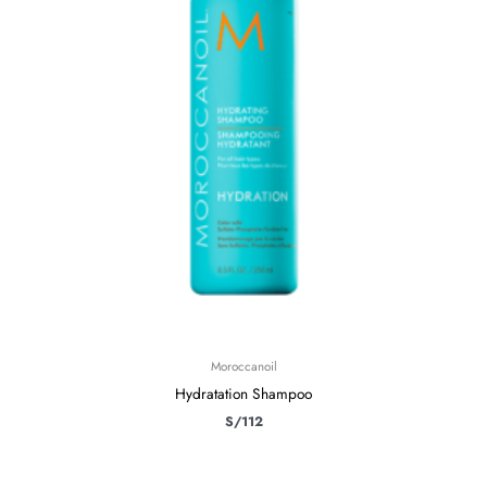
Moroccanoil
Hydratation Shampoo
S/
112