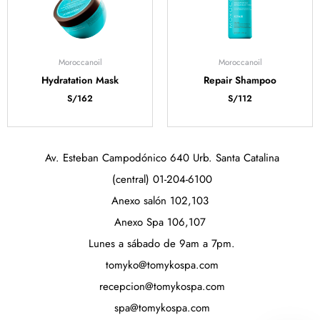
Moroccanoil
Moroccanoil
Hydratation Mask
Repair Shampoo
S/
162
S/
112
Av. Esteban Campodónico 640 Urb. Santa Catalina
(central) 01-204-6100
Anexo salón 102,103
Anexo Spa 106,107
Lunes a sábado de 9am a 7pm.
tomyko@tomykospa.com
recepcion@tomykospa.com
spa@tomykospa.com