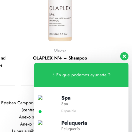
Olaplex
and
OLAPLEX N°4 – Shampoo
es
Bond Maintenance
S/
132
¿ En que podemos ayudarte ?
Spa
 Esteban Campodónico 640 Urb. Santa Catalina
Spa
(central) 01-204-6100
Disponible
Anexo salón 102,103
Peluquería
Anexo Spa 106,107
Peluquería
Lunes a sábado de 9am a 7pm.