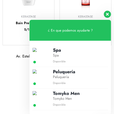
KERASTASE
KERASTASE
Bain Prevention
Serum Anti-chut
Fortifiant – Genesis
S/
133
¿ En que podemos ayudarte ?
S/
190
Spa
Spa
Av. Esteban Campodónico 640 Urb. Santa Catalina
Disponible
(central) 01-204-6100
Peluquería
Anexo salón 102,103
Peluquería
Anexo Spa 106,107
Disponible
Lunes a sábado de 9am a 7pm.
Tomyko Men
tomyko@tomykospa.com
Tomyko Men
recepcion@tomykospa.com
Disponible
spa@tomykospa.com