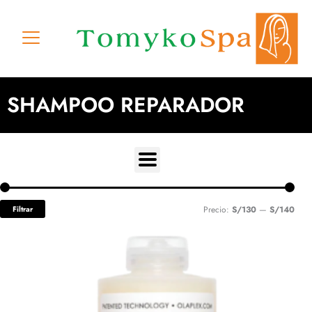
Ir
al
contenido
SHAMPOO REPARADOR
Prec
Prec
Filtrar
Precio:
S/130
—
S/140
míni
máxi