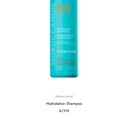
Moroccanoil
Hydratation Shampoo
S/
112