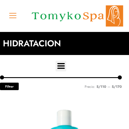
Ir
al
contenido
HIDRATACION
Prec
Prec
Filtrar
Precio:
S/110
—
S/170
míni
máxi