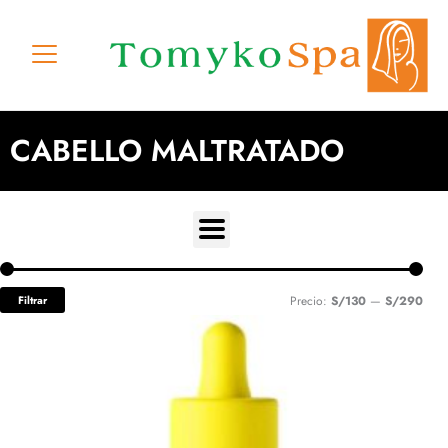
Ir
al
contenido
CABELLO MALTRATADO
Prec
Prec
Filtrar
Precio:
S/130
—
S/290
míni
máxi